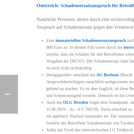
Österreich: Schadensersatzanspruch für Betrof
Natürliche Personen, denen durch eine rechtswidri
Anspruch auf Schadensersatz gegen den Verantwort
Zum
immateriellen Schadensersatzanspruch
nach
800 Euro zu. In diesem Fall waren durch die
öster
urteilte, dass ein Schaden für den Betroffenen scho
Vorgaben der DSGVO. Der Schadensersatz hätte durc
ist noch nicht rechtskräftig.
Demgegenüber entschied das
AG Bochum
(Beschl.
Anspruchsberechtigten tatsächlich nachgewiesen we
geltend zu machen. Es ist aber fraglich, ob diese
und Schmerzensgeld vorsieht. Dennoch ist das Urte
Auch das
OLG Dresden
folgte dem Standpunkt, d
11.06.2019 – Az.: 4 U 760/19). Darin entschied es,
ein spürbarer Nachteil entstanden sei. Der immater
forderte der Betroffene Schadensersatz von Faceboo
Sollte das Urteil des österreichischen LG Feldkirc