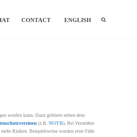
HAT
CONTACT
ENGLISH
SEITE
»
RISIKEN BEI NICHTEINHALTUNG DER DSGVO
angen werden kann. Dazu gehören neben dem
tenschutzvereinen
(z.B.
NOYB
). Bei Verstößen
 mehr Risiken. Beispielsweise wurden erste Fälle