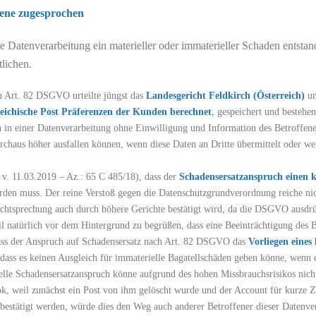
fene zugesprochen
ge Datenverarbeitung ein materieller oder immaterieller Schaden entst
lichen.
 Art. 82 DSGVO urteilte jüngst das
Landesgericht Feldkirch (Österreich)
un
reichische Post Präferenzen
der Kunden berechnet
, gespeichert und besteh
n in einer Datenverarbeitung ohne Einwilligung und Information des Betroffenen
haus höher ausfallen können, wenn diese Daten an Dritte übermittelt oder we
 v. 11.03.2019 – Az.: 65 C 485/18), dass der
Schadensersatzanspruch einen 
rden muss. Der reine Verstoß gegen die Datenschutzgrundverordnung reiche ni
 Rechtsprechung auch durch höhere Gerichte bestätigt wird, da die DSGVO ausd
il natürlich vor dem Hintergrund zu begrüßen, dass eine Beeinträchtigung des
ass der Anspruch auf Schadensersatz nach Art. 82 DSGVO das
Vorliegen eines
 dass es keinen Ausgleich für immaterielle Bagatellschäden geben könne, wenn 
ielle Schadensersatzanspruch könne aufgrund des hohen Missbrauchsrisikos nich
k, weil zunächst ein Post von ihm gelöscht wurde und der Account für kurze Z
h bestätigt werden, würde dies den Weg auch anderer Betroffener dieser Datenv