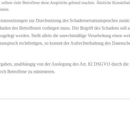
 sollten viele Betroffene diese Ansprüche geltend machen. Ähnliche Konstella
ehmen.
raussetzungen zur Durchsetzung des Schadensersatzanspruches zunächs
 Schaden des Betroffenen vorliegen muss. Der Begriff des Schadens s
elegt werden. Stellt allein die unrechtmäßige Verarbeitung einen weit
atzanspruch rechtfertigen, so kommt der Aufrechterhaltung des Datens
orgaben, unabhängig von der Auslegung des Art. 82 DSGVO durch die Ge
ch Betroffene zu minimieren.