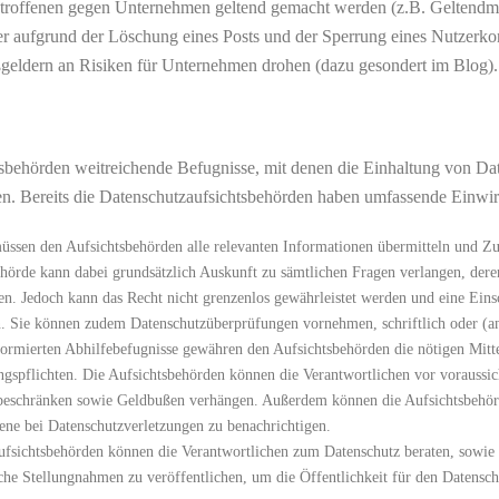
etroffenen gegen Unternehmen geltend gemacht werden (z.B. Geltendm
er aufgrund der Löschung eines Posts und der Sperrung eines Nutzerkont
eldern an Risiken für Unternehmen drohen (dazu gesondert im Blog).
sbehörden weitreichende Befugnisse, mit denen die Einhaltung von D
en. Bereits die Datenschutzaufsichtsbehörden haben umfassende Einw
müssen den Aufsichtsbehörden alle relevanten Informationen übermitteln und 
ehörde kann dabei grundsätzlich Auskunft zu sämtlichen Fragen verlangen, deren
ten. Jedoch kann das Recht nicht grenzenlos gewährleistet werden und eine E
en. Sie können zudem Datenschutzüberprüfungen vornehmen, schriftlich oder (a
rmierten Abhilfebefugnisse gewähren den Aufsichtsbehörden die nötigen Mittel
gspflichten. Die Aufsichtsbehörden können die Verantwortlichen vor voraussic
 beschränken sowie Geldbußen verhängen. Außerdem können die Aufsichtsbehör
e bei Datenschutzverletzungen zu benachrichtigen.
ufsichtsbehörden können die Verantwortlichen zum Datenschutz beraten, sowie V
he Stellungnahmen zu veröffentlichen, um die Öffentlichkeit für den Datenschut