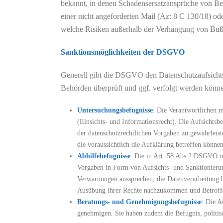
bekannt, in denen Schadensersatzansprüche von B
einer nicht angeforderten Mail (Az: 8 C 130/18) od
welche Risiken außerhalb der Verhängung von Bußg
Sanktionsmöglichkeiten der DSGVO
Generell gibt die DSGVO den Datenschutzaufsicht
Behörden überprüft und ggf. verfolgt werden könn
Untersuchungsbefugnisse
: Die Verantwortlichen 
(Einsichts- und Informationsrecht). Die Aufsichtsb
der datenschutzrechtlichen Vorgaben zu gewährleis
die voraussichtlich die Aufklärung betreffen könn
Abhilfebefugnisse
: Die in Art. 58 Abs.2 DSGVO no
Vorgaben in Form von Aufsichts- und Sanktionierun
Verwarnungen aussprechen, die Datenverarbeitung
Ausübung ihrer Rechte nachzukommen und Betroffen
Beratungs- und Genehmigungsbefugnisse
: Die A
genehmigen. Sie haben zudem die Befugnis, politisc