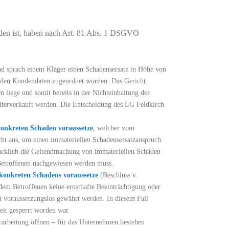
anden ist, haben nach Art. 81 Abs. 1 DSGVO
d sprach einem Kläger einen Schadensersatz in Höhe von
enden Kundendaten zugeordnet worden. Das Gericht
 liege und somit bereits in der Nichteinhaltung der
iterverkauft werden. Die Entscheidung des LG Feldkirch
konkreten Schaden voraussetze
, welcher vom
cht aus, um einen immateriellen Schadensersatzanspruch
rücklich die Geltendmachung von immateriellen Schäden
 Betroffenen nachgewiesen werden muss.
 konkreten Schadens voraussetze
(Beschluss v.
dem Betroffenen keine ernsthafte Beeinträchtigung oder
t voraussetzungslos gewährt werden. In diesem Fall
eit gesperrt worden war.
erarbeitung öffnen – für das Unternehmen bestehen