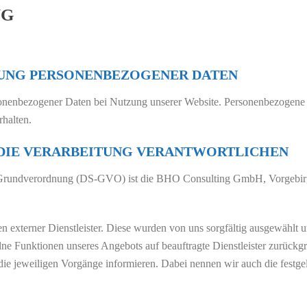
NG
EBUNG PERSONENBEZOGENER DATEN
nenbezogener Daten bei Nutzung unserer Website. Personenbezogene Da
rhalten.
R DIE VERARBEITUNG VERANTWORTLICHEN
z-Grundverordnung (DS-GVO) ist die BHO Consulting GmbH, Vorgebirg
en externer Dienstleister. Diese wurden von uns sorgfältig ausgewählt
zelne Funktionen unseres Angebots auf beauftragte Dienstleister zurück
ie jeweiligen Vorgänge informieren. Dabei nennen wir auch die festgel