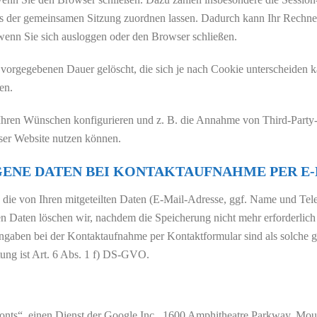
rs der gemeinsamen Sitzung zuordnen lassen. Dadurch kann Ihr Rechne
wenn Sie sich ausloggen oder den Browser schließen.
r vorgegebenen Dauer gelöscht, die sich je nach Cookie unterscheiden 
en.
 Ihren Wünschen konfigurieren und z. B. die Annahme von Third-Party-
ieser Website nutzen können.
GENE DATEN BEI KONTAKTAUFNAHME PER E
 die von Ihren mitgeteilten Daten (E-Mail-Adresse, ggf. Name und Tel
aten löschen wir, nachdem die Speicherung nicht mehr erforderlich ist
ngaben bei der Kontaktaufnahme per Kontaktformular sind als solche ge
tung ist Art. 6 Abs. 1 f) DS-GVO.
onts“, einen Dienst der Google Inc., 1600 Amphitheatre Parkway, Mo