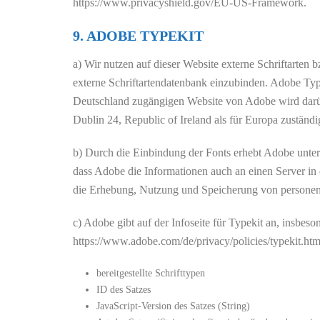
https://www.privacyshield.gov/EU-US-Framework.
9. ADOBE TYPEKIT
a) Wir nutzen auf dieser Website externe Schriftarten 
externe Schriftartendatenbank einzubinden. Adobe Ty
Deutschland zugängigen Website von Adobe wird darü
Dublin 24, Republic of Ireland als für Europa zuständ
b) Durch die Einbindung der Fonts erhebt Adobe unte
dass Adobe die Informationen auch an einen Server in
die Erhebung, Nutzung und Speicherung von personenb
c) Adobe gibt auf der Infoseite für Typekit an, insbe
https://www.adobe.com/de/privacy/policies/typekit.htm
bereitgestellte Schrifttypen
ID des Satzes
JavaScript-Version des Satzes (String)