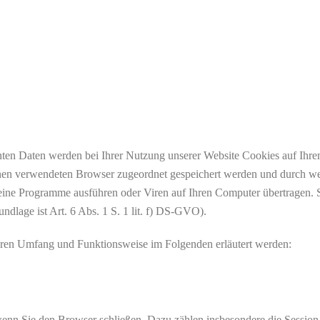
nnten Daten werden bei Ihrer Nutzung unserer Website Cookies auf Ihre
Ihnen verwendeten Browser zugeordnet gespeichert werden und durch welc
ine Programme ausführen oder Viren auf Ihren Computer übertragen. S
ndlage ist Art. 6 Abs. 1 S. 1 lit. f) DS-GVO).
deren Umfang und Funktionsweise im Folgenden erläutert werden:
 wenn Sie den Browser schließen. Dazu zählen insbesondere die Session