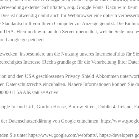
Verwendung externer Schriftarten, sog. Google Fonts. Dazu wird beim 
ies ist notwendig damit auch Ihr Webbrowser eine optisch verbesserte
ne Standardschrift von Ihrem Computer zur Anzeige genutzt. Die Einbin
n USA. Hierdurch wird an den Server übermittelt, welche Seite unseres 
on Google gespeichert.
ecken, insbesondere um die Nutzung unseres Internetauftritts für Si
erechtigtes Interesse (Rechtsgrundlage für die Verarbeitung Ihrer Daten
ion und den USA geschlossenen Privacy-Shield-Abkommen unterworfen u
hen Datenschutzrechts einzuhalten. Nähere Informationen können Sie d
000000001L5AAI&status=Active
oogle Ireland Ltd., Gordon House, Barrow Street, Dublin 4, Ireland, F
der Datenschutzerklärung von Google entnehmen: https://www.google.d
den Sie unter https://www.google.com/webfonts/, https://developers