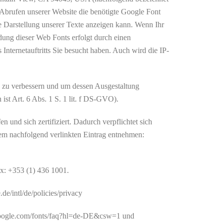
Abrufen unserer Website die benötigte Google Font
 Darstellung unserer Texte anzeigen kann. Wenn Ihr
dung dieser Web Fonts erfolgt durch einen
Internetauftritts Sie besucht haben. Auch wird die IP-
e zu verbessern und um dessen Ausgestaltung
 ist Art. 6 Abs. 1 S. 1 lit. f DS-GVO).
nd sich zertifiziert. Dadurch verpflichtet sich
em nachfolgend verlinkten Eintrag entnehmen:
ax: +353 (1) 436 1001.
e/intl/de/policies/privacy
.google.com/fonts/faq?hl=de-DE&csw=1 und