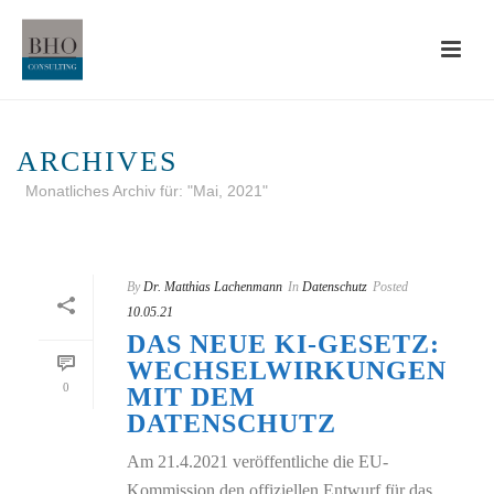
ARCHIVES
Monatliches Archiv für: "Mai, 2021"
STARTSEITE
»
ARCHIVE FÜR MAI 2021
By
Dr. Matthias Lachenmann
In
Datenschutz
Posted
10.05.21
DAS NEUE KI-GESETZ:
WECHSELWIRKUNGEN
0
MIT DEM
DATENSCHUTZ
Am 21.4.2021 veröffentliche die EU-
Kommission den offiziellen Entwurf für das