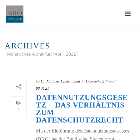
ARCHIVES
Monatliches Archiv für: "April, 2021"
STARTSEITE
»
ARCHIVE FÜR APRIL 2021
By
Dr. Matthias Lachenmann
In
Datenschutz
Posted
08.04.21
DATENNUTZUNGSGESE
TZ – DAS VERHÄLTNIS
0
ZUM
DATENSCHUTZRECHT
Mit der Einführung des Datennutzungsgesetzes
(DNG) hat der Bund seine Strategie zur